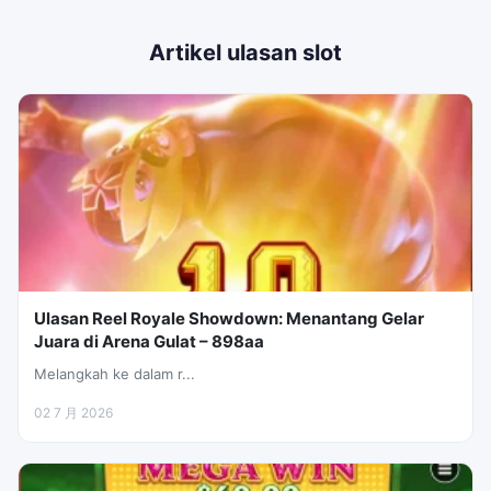
Artikel ulasan slot
Ulasan Reel Royale Showdown: Menantang Gelar
Juara di Arena Gulat – 898aa
Melangkah ke dalam r...
02 7 月 2026