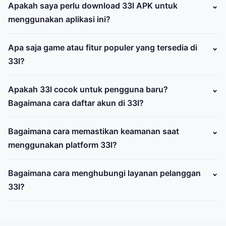
Apakah saya perlu download 33l APK untuk
menggunakan aplikasi ini?
Apa saja game atau fitur populer yang tersedia di
33l?
Apakah 33l cocok untuk pengguna baru?
Bagaimana cara daftar akun di 33l?
Bagaimana cara memastikan keamanan saat
menggunakan platform 33l?
Bagaimana cara menghubungi layanan pelanggan
33l?