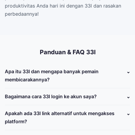
produktivitas Anda hari ini dengan 33l dan rasakan
perbedaannya!
Panduan & FAQ 33l
Apa itu 33l dan mengapa banyak pemain
membicarakannya?
Bagaimana cara 33l login ke akun saya?
Apakah ada 33l link alternatif untuk mengakses
platform?