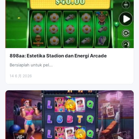
898aa: Estetika Stadion dan Energi Arcade
Bersiaplah untuk pel...
14 6 月 2026