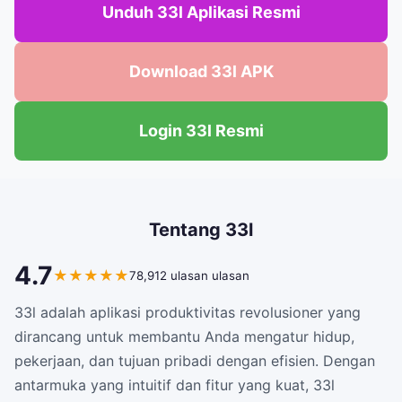
Unduh 33l Aplikasi Resmi
Download 33l APK
Login 33l Resmi
Tentang 33l
4.7
★
★
★
★
★
78,912 ulasan ulasan
33l adalah aplikasi produktivitas revolusioner yang
dirancang untuk membantu Anda mengatur hidup,
pekerjaan, dan tujuan pribadi dengan efisien. Dengan
antarmuka yang intuitif dan fitur yang kuat, 33l