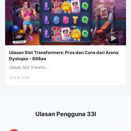
Ulasan Slot Transformers: Pros dan Cons dari Arena
Dystopia – 898aa
Ulasan Slot Transfor...
12 6 月 2026
Ulasan Pengguna 33l