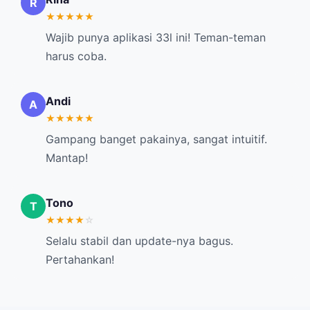
R
★
★
★
★
★
Wajib punya aplikasi 33l ini! Teman-teman
harus coba.
Andi
A
★
★
★
★
★
Gampang banget pakainya, sangat intuitif.
Mantap!
Tono
T
★
★
★
★
☆
Selalu stabil dan update-nya bagus.
Pertahankan!